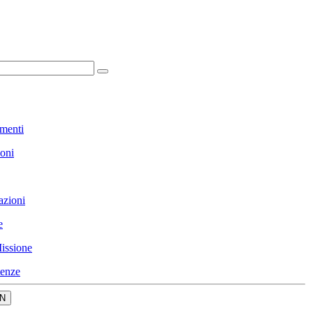
menti
ioni
azioni
e
issione
enze
N