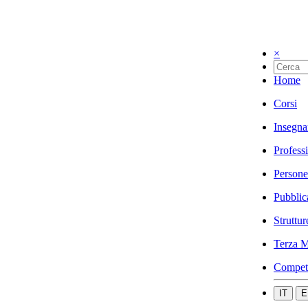
×
Home
Corsi
Insegna
Profess
Persone
Pubblic
Struttur
Terza M
Compet
IT
E