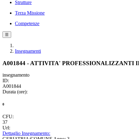
Strutture
Terza Missione
Competenze
☰
Insegnamenti
A001844 - ATTIVITA' PROFESSIONALIZZANTI I
insegnamento
ID:
A001844
Durata (ore):
0
CFU:
37
Url:
Dettaglio Insegnamento:
GERIATRIA/COMUNE Anno: 3