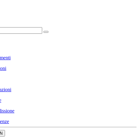
menti
ioni
azioni
e
issione
enze
N