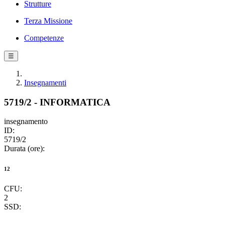
Strutture
Terza Missione
Competenze
☰
Insegnamenti
5719/2 - INFORMATICA
insegnamento
ID:
5719/2
Durata (ore):
12
CFU:
2
SSD: