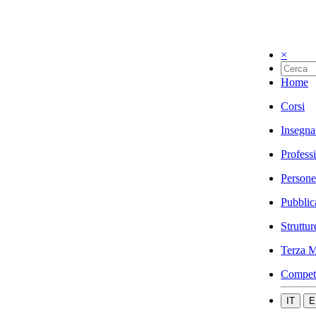
×
Home
Corsi
Insegna
Profess
Persone
Pubblic
Struttur
Terza M
Compet
IT
E