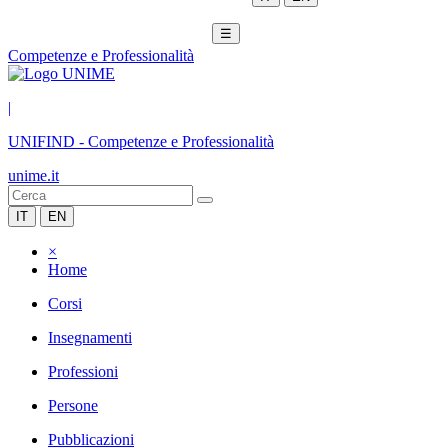
☰
Competenze e Professionalità
|
UNIFIND
-
Competenze e Professionalità
unime.it
IT
EN
×
Home
Corsi
Insegnamenti
Professioni
Persone
Pubblicazioni