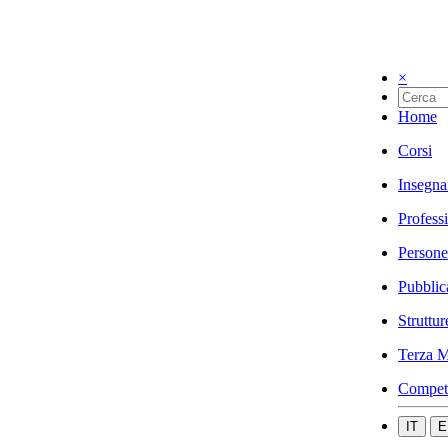
×
Home
Corsi
Insegna
Profess
Persone
Pubblic
Struttur
Terza M
Compet
IT
E