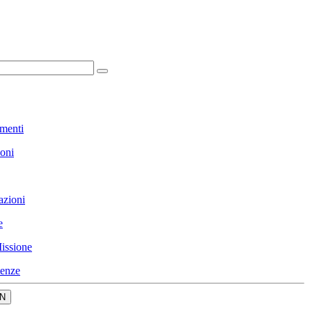
menti
ioni
azioni
e
issione
enze
N