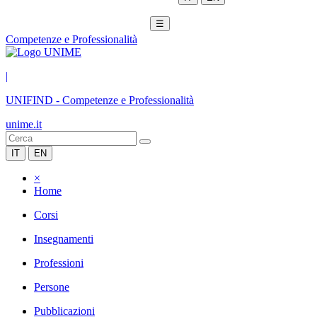
☰
Competenze e Professionalità
|
UNIFIND
-
Competenze e Professionalità
unime.it
IT
EN
×
Home
Corsi
Insegnamenti
Professioni
Persone
Pubblicazioni