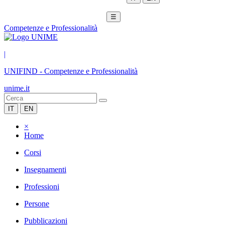
☰
Competenze e Professionalità
|
UNIFIND
-
Competenze e Professionalità
unime.it
IT
EN
×
Home
Corsi
Insegnamenti
Professioni
Persone
Pubblicazioni