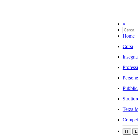
×
Home
Corsi
Insegna
Profess
Persone
Pubblic
Struttur
Terza M
Compet
IT
E