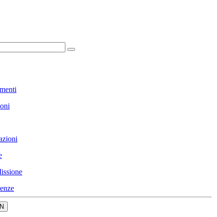
menti
ioni
azioni
e
issione
enze
N