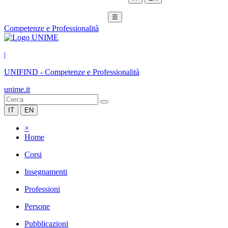
☰
Competenze e Professionalità
|
UNIFIND
-
Competenze e Professionalità
unime.it
IT
EN
×
Home
Corsi
Insegnamenti
Professioni
Persone
Pubblicazioni