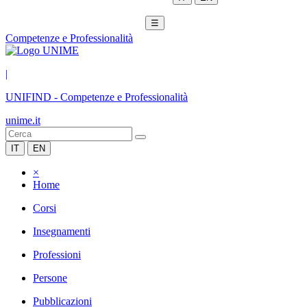
☰
Competenze e Professionalità
|
UNIFIND
-
Competenze e Professionalità
unime.it
IT
EN
×
Home
Corsi
Insegnamenti
Professioni
Persone
Pubblicazioni