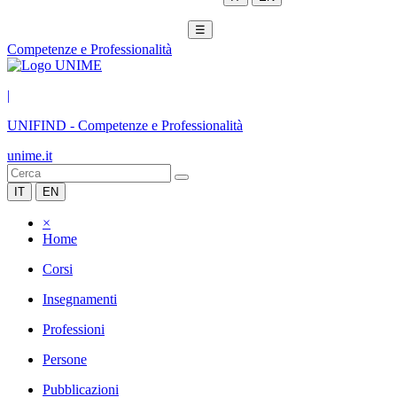
☰
Competenze e Professionalità
|
UNIFIND
-
Competenze e Professionalità
unime.it
IT
EN
×
Home
Corsi
Insegnamenti
Professioni
Persone
Pubblicazioni