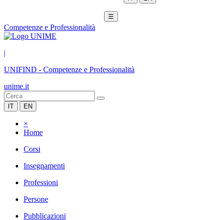
☰
Competenze e Professionalità
|
UNIFIND
-
Competenze e Professionalità
unime.it
IT
EN
×
Home
Corsi
Insegnamenti
Professioni
Persone
Pubblicazioni