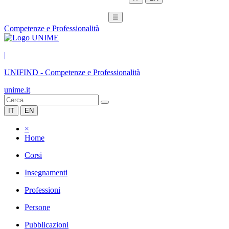
☰
Competenze e Professionalità
|
UNIFIND
-
Competenze e Professionalità
unime.it
IT
EN
×
Home
Corsi
Insegnamenti
Professioni
Persone
Pubblicazioni