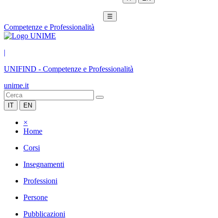
☰
Competenze e Professionalità
|
UNIFIND
-
Competenze e Professionalità
unime.it
IT
EN
×
Home
Corsi
Insegnamenti
Professioni
Persone
Pubblicazioni