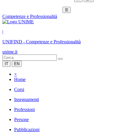
☰
Competenze e Professionalità
|
UNIFIND
-
Competenze e Professionalità
unime.it
IT
EN
×
Home
Corsi
Insegnamenti
Professioni
Persone
Pubblicazioni