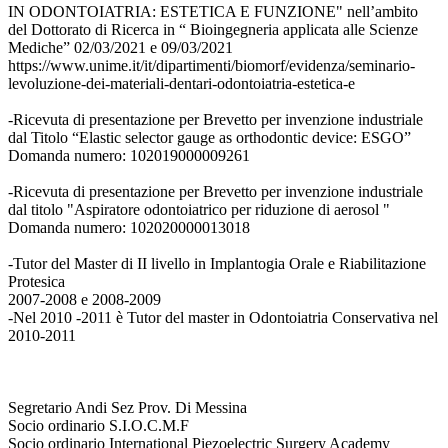
IN ODONTOIATRIA: ESTETICA E FUNZIONE" nell’ambito
del Dottorato di Ricerca in “ Bioingegneria applicata alle Scienze
Mediche” 02/03/2021 e 09/03/2021
https://www.unime.it/it/dipartimenti/biomorf/evidenza/seminario-
levoluzione-dei-materiali-dentari-odontoiatria-estetica-e
-Ricevuta di presentazione per Brevetto per invenzione industriale
dal Titolo “Elastic selector gauge as orthodontic device: ESGO”
Domanda numero: 102019000009261
-Ricevuta di presentazione per Brevetto per invenzione industriale
dal titolo "Aspiratore odontoiatrico per riduzione di aerosol "
Domanda numero: 102020000013018
-Tutor del Master di II livello in Implantogia Orale e Riabilitazione
Protesica
2007-2008 e 2008-2009
-Nel 2010 -2011 è Tutor del master in Odontoiatria Conservativa nel
2010-2011
Segretario Andi Sez Prov. Di Messina
Socio ordinario S.I.O.C.M.F
Socio ordinario International Piezoelectric Surgery Academy