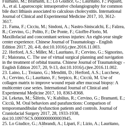
Fiumano, M.; Bramanti, E.; Lo Giudice, G.; Lauritano, F.; Piquard,
A., et al. Laparoscopic intraoperative cholangiography for common
bile duct lithiasis associated to calculous cholecystitis. International
Journal of Clinical and Experimental Medicine 2017, 10, 3612-
3617.
21. Fama, F.; Cicciu, M.; Sindoni, A.; Nastro-Siniscalchi, E.; Falzea,
R.; Cervino, G.; Polito, F.; De Ponte, F.; Gioffre-Florio, M.
Maxillofacial and concomitant serious injuries: An eight-year single
center experience. Chinese Journal of Traumatology - English
Edition 2017, 20, 4-8, doi:10.1016/j.cjtee.2016.11.003.
22. Herford, A.S.; Miller, M.; Lauritano, F.; Cervino, G.; Signorino,
F.; Maiorana, C. The use of virtual surgical planning and navigation
in the treatment of orbital trauma. Chinese Journal of Traumatology -
English Edition 2017, 20, 9-13, doi:10.1016/j.cjtee.2016.11.002.
23. Laino, L.; Troiano, G.; Menditti, D.; Herford, A.S.; Lucchese,
A.; Cervino, G.; Lauritano, F.; Serpico, R.; Cicciù, M. Use of
collagen matrix to improve wound repair after mucosal biopsy: A
multicenter case series. International Journal of Clinical and
Experimental Medicine 2017, 10, 8363-8368.
24. Leketas, M.; Šǎferis, V.; Kubilius, R.; Cervino, G.; Bramanti, E.;
Cicciù, M. Oral behaviors and parafunctions: Comparison of
temporomandibular dysfunction patients and controls. Journal of
Craniofacial Surgery 2017, 28, 1933-1938,
doi:10.1097/SCS.0000000000003945.
25. Lo Giudice, G.; Alibrandi, A.; Lipari, F.; Lizio, A.; Lauritano,