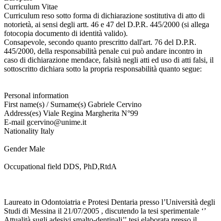
Curriculum Vitae
Curriculum reso sotto forma di dichiarazione sostitutiva di atto di
notorietà, ai sensi degli artt. 46 e 47 del D.P.R. 445/2000 (si allega
fotocopia documento di identità valido).
Consapevole, secondo quanto prescritto dall'art. 76 del D.P.R.
445/2000, della responsabilità penale cui può andare incontro in
caso di dichiarazione mendace, falsità negli atti ed uso di atti falsi, il
sottoscritto dichiara sotto la propria responsabilità quanto segue:
Personal information
First name(s) / Surname(s) Gabriele Cervino
Address(es) Viale Regina Margherita N°99
E-mail gcervino@unime.it
Nationality Italy
Gender Male
Occupational field DDS, PhD,RtdA
Laureato in Odontoiatria e Protesi Dentaria presso l’Università degli
Studi di Messina il 21/07/2005 , discutendo la tesi sperimentale ‘’
Attualità sugli adesivi smalto-dentinali’’,tesi elaborata presso il