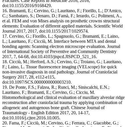
Fractures. Case Reports in Medicine 2016, 2016,
doi:10.1155/2016/9168429.
16. Bramanti, E.; Cervino, G.; Lauritano, F.; Fiorillo, L.; D'Amico,
C.; Sambataro, S.; Denaro, D.; Famà, F.; Ierardo, G.; Polimeni, A.,
et al. FEM and von Mises analysis on prosthetic crowns structural
elements: Evaluation of different applied materials. Scientific World
Journal 2017, 2017, doi:10.1155/2017/1029574.
17. Cervino, G.; Fiorillo, L.; Spagnuolo, G.; Bramanti, E.; Laino,
L.; Lauritano, F.; Cicciù, M. Interface between MTA and dental
bonding agents: Scanning electron microscope evaluation. Journal
of International Society of Preventive and Community Dentistry
2017, 7, 64-68, doi:10.4103/jispcd.JISPCD_521_16.
18. Cicciù, M.; Herford, A.S.; Cervino, G.; Troiano, G.; Lauritano,
F.; Laino, L. Tissue fluorescence imaging (VELscope) for quick
non-invasive diagnosis in oral pathology. Journal of Craniofacial
Surgery 2017, 28, e112-e115,
doi:10.1097/SCS.0000000000003210.
19. De Ponte, F.S.; Falzea, R.; Runci, M.; Siniscalchi, E.N.;
Lauritano, F.; Bramanti, E.; Cervino, G.; Cicciu, M.
Histomorhological and clinical evaluation of maxillary alveolar ridge
reconstruction after craniofacial trauma by applying combination of
allogeneic and autogenous bone graft. Chinese Journal of
Traumatology - English Edition 2017, 20, 14-17,
doi:10.1016/j.cjtee.2016.10.005.
20. Fama, F.; Cicciù, M.; Cervino, G.; Ferrara, C.; Giacobbe, G.;