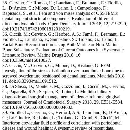
35. Cervino, G.; Romeo, U.; Lauritano, F.; Bramanti, E.; Fiorillo,
L.; D’Amico, C.; Milone, D.; Laino, L.; Campolongo, F.;
Rapisarda, S., et al. Fem and von mises analysis of OSSTEM®
dental implant structural components: Evaluation of different
direction dynamic loads. Open Dentistry Journal 2018, 12, 219-229,
doi:10.2174/1874210601812010219.
36. Cicciù, M.; Cervino, G.; Herford, A.S.; Famà, F.; Bramanti, E.;
Fiorillo, L.; Lauritano, F.; Sambataro, S.; Troiano, G.; Laino, L.
Facial Bone Reconstruction Using Both Marine or Non-Marine
Bone Substitutes: Evaluation of Current Outcomes in a Systematic
Literature Review. Marine Drugs 2018, 16,
doi:10.3390/md16010027.
37. Cicciù, M.; Cervino, G.; Milone, D.; Risitano, G. FEM
investigation of the stress distribution over mandibular bone due to
screwed overdenture positioned on dental implants. Materials 2018,
11, doi:10.3390/ma11091512.
38. Di Stasio, D.; Montella, M.; Cozzolino, I.; Cicciú, M.; Cervino,
G.; Paparella, R.S.; Serpico, R.; Laino, L. Multidisciplinary
diagnostic and surgical management of adenocarcinoma gingival
metastases. Journal of Craniofacial Surgery 2018, 29, E531-E534,
doi:10.1097/SCS.0000000000004632.
39. Fiorillo, L.; Cervino, G.; Herford, A.S.; Lauritano, F.; D’Amico,
C.; Lo Giudice, R.; Laino, L.; Troiano, G.; Crimi, S.; Cicciù, M.
Interferon crevicular fluid profile and correlation with periodontal
disease and wound healing: A systemic review of recent data.