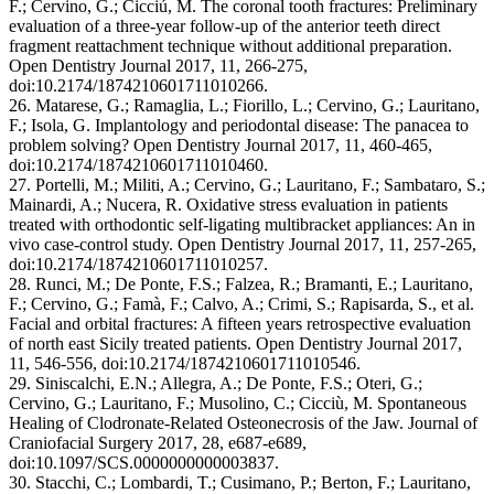
F.; Cervino, G.; Cicciú, M. The coronal tooth fractures: Preliminary
evaluation of a three-year follow-up of the anterior teeth direct
fragment reattachment technique without additional preparation.
Open Dentistry Journal 2017, 11, 266-275,
doi:10.2174/1874210601711010266.
26. Matarese, G.; Ramaglia, L.; Fiorillo, L.; Cervino, G.; Lauritano,
F.; Isola, G. Implantology and periodontal disease: The panacea to
problem solving? Open Dentistry Journal 2017, 11, 460-465,
doi:10.2174/1874210601711010460.
27. Portelli, M.; Militi, A.; Cervino, G.; Lauritano, F.; Sambataro, S.;
Mainardi, A.; Nucera, R. Oxidative stress evaluation in patients
treated with orthodontic self-ligating multibracket appliances: An in
vivo case-control study. Open Dentistry Journal 2017, 11, 257-265,
doi:10.2174/1874210601711010257.
28. Runci, M.; De Ponte, F.S.; Falzea, R.; Bramanti, E.; Lauritano,
F.; Cervino, G.; Famà, F.; Calvo, A.; Crimi, S.; Rapisarda, S., et al.
Facial and orbital fractures: A fifteen years retrospective evaluation
of north east Sicily treated patients. Open Dentistry Journal 2017,
11, 546-556, doi:10.2174/1874210601711010546.
29. Siniscalchi, E.N.; Allegra, A.; De Ponte, F.S.; Oteri, G.;
Cervino, G.; Lauritano, F.; Musolino, C.; Cicciù, M. Spontaneous
Healing of Clodronate-Related Osteonecrosis of the Jaw. Journal of
Craniofacial Surgery 2017, 28, e687-e689,
doi:10.1097/SCS.0000000000003837.
30. Stacchi, C.; Lombardi, T.; Cusimano, P.; Berton, F.; Lauritano,