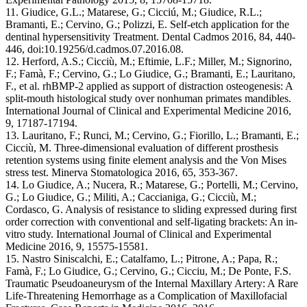
11. Giudice, G.L.; Matarese, G.; Cicciú, M.; Giudice, R.L.;
Bramanti, E.; Cervino, G.; Polizzi, E. Self-etch application for the
dentinal hypersensitivity Treatment. Dental Cadmos 2016, 84, 440-
446, doi:10.19256/d.cadmos.07.2016.08.
12. Herford, A.S.; Cicciù, M.; Eftimie, L.F.; Miller, M.; Signorino,
F.; Famà, F.; Cervino, G.; Lo Giudice, G.; Bramanti, E.; Lauritano,
F., et al. rhBMP-2 applied as support of distraction osteogenesis: A
split-mouth histological study over nonhuman primates mandibles.
International Journal of Clinical and Experimental Medicine 2016,
9, 17187-17194.
13. Lauritano, F.; Runci, M.; Cervino, G.; Fiorillo, L.; Bramanti, E.;
Cicciù, M. Three-dimensional evaluation of different prosthesis
retention systems using finite element analysis and the Von Mises
stress test. Minerva Stomatologica 2016, 65, 353-367.
14. Lo Giudice, A.; Nucera, R.; Matarese, G.; Portelli, M.; Cervino,
G.; Lo Giudice, G.; Militi, A.; Caccianiga, G.; Cicciù, M.;
Cordasco, G. Analysis of resistance to sliding expressed during first
order correction with conventional and self-ligating brackets: An in-
vitro study. International Journal of Clinical and Experimental
Medicine 2016, 9, 15575-15581.
15. Nastro Siniscalchi, E.; Catalfamo, L.; Pitrone, A.; Papa, R.;
Famà, F.; Lo Giudice, G.; Cervino, G.; Cicciu, M.; De Ponte, F.S.
Traumatic Pseudoaneurysm of the Internal Maxillary Artery: A Rare
Life-Threatening Hemorrhage as a Complication of Maxillofacial