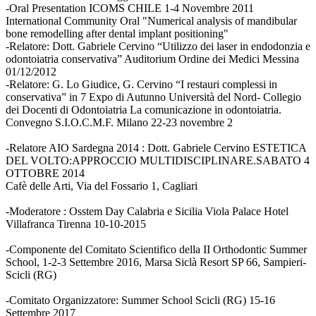
-Oral Presentation ICOMS CHILE 1-4 Novembre 2011
International Community Oral "Numerical analysis of mandibular
bone remodelling after dental implant positioning"
-Relatore: Dott. Gabriele Cervino “Utilizzo dei laser in endodonzia e
odontoiatria conservativa” Auditorium Ordine dei Medici Messina
01/12/2012
-Relatore: G. Lo Giudice, G. Cervino “I restauri complessi in
conservativa” in 7 Expo di Autunno Università del Nord- Collegio
dei Docenti di Odontoiatria La comunicazione in odontoiatria.
Convegno S.I.O.C.M.F. Milano 22-23 novembre 2
-Relatore AIO Sardegna 2014 : Dott. Gabriele Cervino ESTETICA
DEL VOLTO:APPROCCIO MULTIDISCIPLINARE.SABATO 4
OTTOBRE 2014
Cafè delle Arti, Via del Fossario 1, Cagliari
-Moderatore : Osstem Day Calabria e Sicilia Viola Palace Hotel
Villafranca Tirenna 10-10-2015
-Componente del Comitato Scientifico della II Orthodontic Summer
School, 1-2-3 Settembre 2016, Marsa Siclà Resort SP 66, Sampieri-
Scicli (RG)
-Comitato Organizzatore: Summer School Scicli (RG) 15-16
Settembre 2017