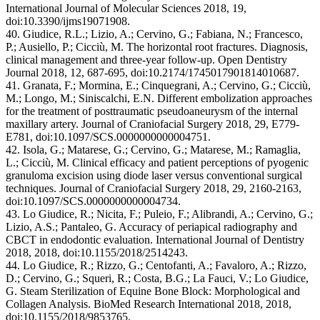
International Journal of Molecular Sciences 2018, 19,
doi:10.3390/ijms19071908.
40. Giudice, R.L.; Lizio, A.; Cervino, G.; Fabiana, N.; Francesco,
P.; Ausiello, P.; Cicciù, M. The horizontal root fractures. Diagnosis,
clinical management and three-year follow-up. Open Dentistry
Journal 2018, 12, 687-695, doi:10.2174/1745017901814010687.
41. Granata, F.; Mormina, E.; Cinquegrani, A.; Cervino, G.; Cicciù,
M.; Longo, M.; Siniscalchi, E.N. Different embolization approaches
for the treatment of posttraumatic pseudoaneurysm of the internal
maxillary artery. Journal of Craniofacial Surgery 2018, 29, E779-
E781, doi:10.1097/SCS.0000000000004751.
42. Isola, G.; Matarese, G.; Cervino, G.; Matarese, M.; Ramaglia,
L.; Cicciù, M. Clinical efficacy and patient perceptions of pyogenic
granuloma excision using diode laser versus conventional surgical
techniques. Journal of Craniofacial Surgery 2018, 29, 2160-2163,
doi:10.1097/SCS.0000000000004734.
43. Lo Giudice, R.; Nicita, F.; Puleio, F.; Alibrandi, A.; Cervino, G.;
Lizio, A.S.; Pantaleo, G. Accuracy of periapical radiography and
CBCT in endodontic evaluation. International Journal of Dentistry
2018, 2018, doi:10.1155/2018/2514243.
44. Lo Giudice, R.; Rizzo, G.; Centofanti, A.; Favaloro, A.; Rizzo,
D.; Cervino, G.; Squeri, R.; Costa, B.G.; La Fauci, V.; Lo Giudice,
G. Steam Sterilization of Equine Bone Block: Morphological and
Collagen Analysis. BioMed Research International 2018, 2018,
doi:10.1155/2018/9853765.