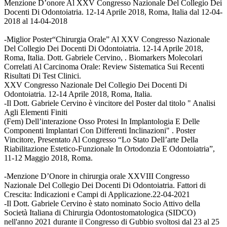
Menzione D’onore Al XXV Congresso Nazionale Del Collegio Dei
Docenti Di Odontoiatria. 12-14 Aprile 2018, Roma, Italia dal 12-04-
2018 al 14-04-2018
-Miglior Poster“Chirurgia Orale” Al XXV Congresso Nazionale
Del Collegio Dei Docenti Di Odontoiatria. 12-14 Aprile 2018,
Roma, Italia. Dott. Gabriele Cervino, . Biomarkers Molecolari
Correlati Al Carcinoma Orale: Review Sistematica Sui Recenti
Risultati Di Test Clinici.
XXV Congresso Nazionale Del Collegio Dei Docenti Di
Odontoiatria. 12-14 Aprile 2018, Roma, Italia.
-Il Dott. Gabriele Cervino è vincitore del Poster dal titolo " Analisi
Agli Elementi Finiti
(Fem) Dell’interazione Osso Protesi In Implantologia E Delle
Componenti Implantari Con Differenti Inclinazioni" . Poster
Vincitore, Presentato Al Congresso “Lo Stato Dell’arte Della
Riabilitazione Estetico-Funzionale In Ortodonzia E Odontoiatria”,
11-12 Maggio 2018, Roma.
-Menzione D’Onore in chirurgia orale XXVIII Congresso
Nazionale Del Collegio Dei Docenti Di Odontoiatria. Fattori di
Crescita: Indicazioni e Campi di Applicazione.22-04-2021
-Il Dott. Gabriele Cervino è stato nominato Socio Attivo della
Società Italiana di Chirurgia Odontostomatologica (SIDCO)
nell'anno 2021 durante il Congresso di Gubbio svoltosi dal 23 al 25