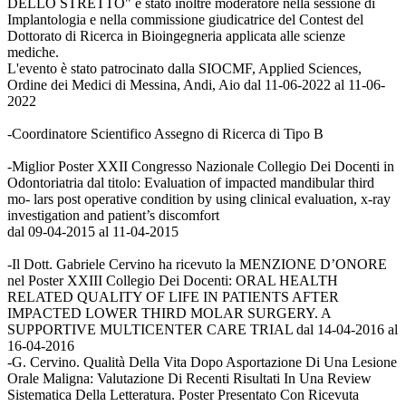
DELLO STRETTO" è stato inoltre moderatore nella sessione di
Implantologia e nella commissione giudicatrice del Contest del
Dottorato di Ricerca in Bioingegneria applicata alle scienze
mediche.
L'evento è stato patrocinato dalla SIOCMF, Applied Sciences,
Ordine dei Medici di Messina, Andi, Aio dal 11-06-2022 al 11-06-
2022
-Coordinatore Scientifico Assegno di Ricerca di Tipo B
-Miglior Poster XXII Congresso Nazionale Collegio Dei Docenti in
Odontoriatria dal titolo: Evaluation of impacted mandibular third
mo- lars post operative condition by using clinical evaluation, x-ray
investigation and patient’s discomfort
dal 09-04-2015 al 11-04-2015
-Il Dott. Gabriele Cervino ha ricevuto la MENZIONE D’ONORE
nel Poster XXIII Collegio Dei Docenti: ORAL HEALTH
RELATED QUALITY OF LIFE IN PATIENTS AFTER
IMPACTED LOWER THIRD MOLAR SURGERY. A
SUPPORTIVE MULTICENTER CARE TRIAL dal 14-04-2016 al
16-04-2016
-G. Cervino. Qualità Della Vita Dopo Asportazione Di Una Lesione
Orale Maligna: Valutazione Di Recenti Risultati In Una Review
Sistematica Della Letteratura. Poster Presentato Con Ricevuta