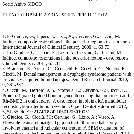
Socio Attivo SIDCO
ELENCO PUBBLICAZIONI SCIENTIFICHE TOTALI
1. lo Giudice, G.; Lipari, F.; Lizio, A.; Cervino, G.; Cicciù, M.
Indirect composite restorations in the posterior region - Case reports.
International Journal of Clinical Dentistry 2008, 1, 63-73.
2. Lo Giudice, G.; Lipari, F.; Lizio, A.; Cervino, G.; Cicciù, M.
Indirect composite restorations in the posterior region - case reports.
Clinical Dentistry 2011, 67-78.
3. Bramanti, E.; Arcuri, C.; Cecchetti, F.; Cervino, G.; Nucera, R.;
Cicciù, M. Dental management in dysphagia syndrome patients with
previously acquired brain damages. Dental Research Journal 2012,
9, 361-367.
4. Cicciù, M.; Herford, A.S.; Stoffella, E.; Cervino, G.; Cicciù, D.
Protein-signaled guided bone regeneration using titanium mesh and
Rh-BMP2 in oral surgery: A case report involving left mandibular
reconstruction after tumor resection. Open Dentistry Journal 2012,
6, 51-55, doi:10.2174/1874210601206010051.
5. Giudice, G.; Cicciù, M.; Cervino, G.; Lizio, A.; Visco, A.
Flowable resin and marginal gap on tooth third medial cavity
involving enamel and radicular cementum: A SEM evaluation of
two restoration techniques. Indian Journal of Dental Research 2012,