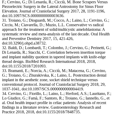
F.; Cervino, G.; Di Lenarda, R.; Cicciù, M. Bone Scrapers Versus
Piezoelectric Surgery in the Lateral Antrostomy for Sinus Floor
Elevation. Journal of Craniofacial Surgery 2017, 28, 1191-1196,
doi:10.1097/SCS.0000000000003636.
31. Troiano, G.; Dioguardi, M.; Cocco, A.; Laino, L.; Cervino, G.;
Cicciu, M.; Ciavarella, D.; Muzio, L.L. Conservative vs radical
approach for the treatment of solid/multicystic ameloblastoma: A
systematic review and meta-analysis of the last decade. Oral Health
and Preventive Dentistry 2017, 15, 421-426,
doi:10.3290/j.ohpd.a38732.
32. Baldi, D.; Lombardi, T.; Colombo, J.; Cervino, G.; Perinetti, G.;
Di Lenarda, R.; Stacchi, C. Correlation between insertion torque
and implant stability quotient in tapered implants with knife-edge
thread design. BioMed Research International 2018, 2018,
doi:10.1155/2018/7201093.
33. Bramanti, E.; Norcia, A.; Cicciù, M.; Matacena, G.; Cervino,
G.; Troiano, G.; Zhurakivska, K.; Laino, L. Postextraction dental
implant in the aesthetic zone, socket shield technique versus
conventional protocol. Journal of Craniofacial Surgery 2018, 29,
1037-1041, doi:10.1097/SCS.0000000000004419.
34. Cervino, G.; Fiorillo, L.; Laino, L.; Herford, A.S.; Lauritano, F.;
Lo Giudice, G.; Famà, F.; Santoro, R.; Troiano, G.; Iannello, G., et
al. Oral health impact profile in celiac patients: Analysis of recent
findings in a literature review. Gastroenterology Research and
Practice 2018, 2018, doi:10.1155/2018/7848735.