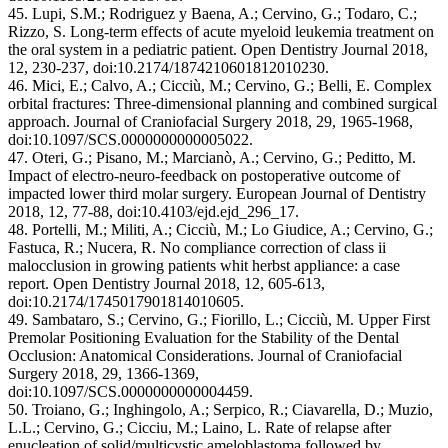
45. Lupi, S.M.; Rodriguez y Baena, A.; Cervino, G.; Todaro, C.;
Rizzo, S. Long-term effects of acute myeloid leukemia treatment on
the oral system in a pediatric patient. Open Dentistry Journal 2018,
12, 230-237, doi:10.2174/1874210601812010230.
46. Mici, E.; Calvo, A.; Cicciù, M.; Cervino, G.; Belli, E. Complex
orbital fractures: Three-dimensional planning and combined surgical
approach. Journal of Craniofacial Surgery 2018, 29, 1965-1968,
doi:10.1097/SCS.0000000000005022.
47. Oteri, G.; Pisano, M.; Marcianò, A.; Cervino, G.; Peditto, M.
Impact of electro-neuro-feedback on postoperative outcome of
impacted lower third molar surgery. European Journal of Dentistry
2018, 12, 77-88, doi:10.4103/ejd.ejd_296_17.
48. Portelli, M.; Militi, A.; Cicciù, M.; Lo Giudice, A.; Cervino, G.;
Fastuca, R.; Nucera, R. No compliance correction of class ii
malocclusion in growing patients whit herbst appliance: a case
report. Open Dentistry Journal 2018, 12, 605-613,
doi:10.2174/1745017901814010605.
49. Sambataro, S.; Cervino, G.; Fiorillo, L.; Cicciù, M. Upper First
Premolar Positioning Evaluation for the Stability of the Dental
Occlusion: Anatomical Considerations. Journal of Craniofacial
Surgery 2018, 29, 1366-1369,
doi:10.1097/SCS.0000000000004459.
50. Troiano, G.; Inghingolo, A.; Serpico, R.; Ciavarella, D.; Muzio,
L.L.; Cervino, G.; Cicciu, M.; Laino, L. Rate of relapse after
enucleation of solid/multicystic ameloblastoma followed by