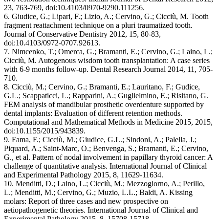
23, 763-769, doi:10.4103/0970-9290.111256.
6. Giudice, G.; Lipari, F.; Lizio, A.; Cervino, G.; Cicciù, M. Tooth
fragment reattachment technique on a pluri traumatized tooth.
Journal of Conservative Dentistry 2012, 15, 80-83,
doi:10.4103/0972-0707.92613.
7. Nimcenko, T.; Omerca, G.; Bramanti, E.; Cervino, G.; Laino, L.;
Cicciù, M. Autogenous wisdom tooth transplantation: A case series
with 6-9 months follow-up. Dental Research Journal 2014, 11, 705-
710.
8. Cicciù, M.; Cervino, G.; Bramanti, E.; Lauritano, F.; Gudice,
G.L.; Scappaticci, L.; Rapparini, A.; Guglielmino, E.; Risitano, G.
FEM analysis of mandibular prosthetic overdenture supported by
dental implants: Evaluation of different retention methods.
Computational and Mathematical Methods in Medicine 2015, 2015,
doi:10.1155/2015/943839.
9. Fama, F.; Cicciù, M.; Giudice, G.L.; Sindoni, A.; Palella, J.;
Piquard, A.; Saint-Marc, O.; Benvenga, S.; Bramanti, E.; Cervino,
G., et al. Pattern of nodal involvement in papillary thyroid cancer: A
challenge of quantitative analysis. International Journal of Clinical
and Experimental Pathology 2015, 8, 11629-11634.
10. Menditti, D.; Laino, L.; Cicciù, M.; Mezzogiorno, A.; Perillo,
L.; Menditti, M.; Cervino, G.; Muzio, L.L.; Baldi, A. Kissing
molars: Report of three cases and new prospective on
aetiopathogenetic theories. International Journal of Clinical and
Experimental Pathology 2015, 8, 15708-15718.