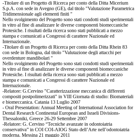
-Titolare di un Progetto di Ricerca per conto della Ditta Micerium
S.p.A. con sede in Avegno (GE), dal titolo "Valutazione Parametrica
Tridimensionale agli elementi finiti "
Nello svolgimento del Progetto sono stati condotti studi sperimentali
in vitro al fine di analizzare le diverse componenti biomeccaniche
Protesiche. I risultati della ricerca sono stati pubblicati a mezzo
stampa e comunicati a Congressi di carattere Nazionale ed
Internazionale.
-Titolare di un Progetto di Ricerca per conto della Ditta Rhein 83
con sede in Bologna, dal titolo "Valutazione degli attacchi per
overdenture mandibolari "
Nello svolgimento del Progetto sono stati condotti studi sperimentali
in vitro al fine di analizzare le diverse componenti biomeccaniche
Protesiche. I risultati della ricerca sono stati pubblicati a mezzo
stampa e comunicati a Congressi di carattere Nazionale ed
Internazionale.
-Relatore: G.Cervino "Caratterizzazione meccanica di differenti
compositi postpolimerizzati" in VIII Giornata di studio: Biomateriali
e biomeccanica. Catania 13 Luglio 2007
- Oral Presentation: Annual Meeting of International Association for
Dental Research Continental European and Israeli Divisions-
Thessaloniki, Greece 26-29 Settembre 2007
-Relatore: G. Cervino “Tecniche avanzate in odontoiatria
conservativa” in COI COI-AIOG Stato dell’Arte nell’odontoiatria
moderna. Messina 21 maggio 2011