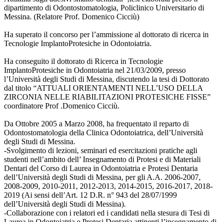
dipartimento di Odontostomatologia, Policlinico Universitario di
Messina. (Relatore Prof. Domenico Cicciù)
Ha superato il concorso per l’ammissione al dottorato di ricerca in
Tecnologie ImplantoProtesiche in Odontoiatria.
Ha conseguito il dottorato di Ricerca in Tecnologie
ImplantoProtesiche in Odontoiatria nel 21/03/2009, presso
l’Università degli Studi di Messina, discutendo la tesi di Dottorato
dal titolo “ATTUALI ORIENTAMENTI NELL’USO DELLA
ZIRCONIA NELLE RIABILITAZIONI PROTESICHE FISSE”
coordinatore Prof .Domenico Cicciù.
Da Ottobre 2005 a Marzo 2008, ha frequentato il reparto di
Odontostomatologia della Clinica Odontoiatrica, dell’Università
degli Studi di Messina.
-Svolgimento di lezioni, seminari ed esercitazioni pratiche agli
studenti nell’ambito dell’ Insegnamento di Protesi e di Materiali
Dentari del Corso di Laurea in Odontoiatria e Protesi Dentaria
dell’Università degli Studi di Messina, per gli A.A. 2006-2007,
2008-2009, 2010-2011, 2012-2013, 2014-2015, 2016-2017, 2018-
2019 (Ai sensi dell’Art. 12 D.R. n° 943 del 28/07/1999
dell’Università degli Studi di Messina).
-Collaborazione con i relatori ed i candidati nella stesura di Tesi di
Laurea in Odontoiatria e Protesi Dentaria attinenti l’insegnamento di