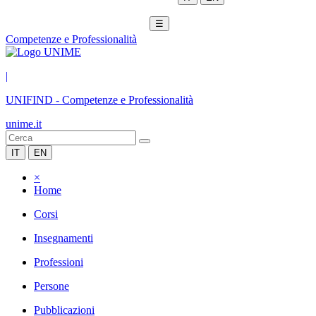
☰
Competenze e Professionalità
|
UNIFIND
-
Competenze e Professionalità
unime.it
IT
EN
×
Home
Corsi
Insegnamenti
Professioni
Persone
Pubblicazioni